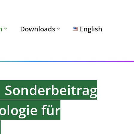
n
Downloads
English
n Sonderbeitrag
logie für
: