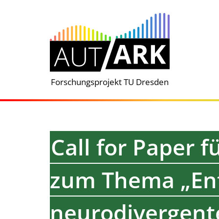
Zum
Inhalt
springen
Forschungsprojekt TU Dresden
Call for Paper 
zum Thema „Ent
neurodivergent