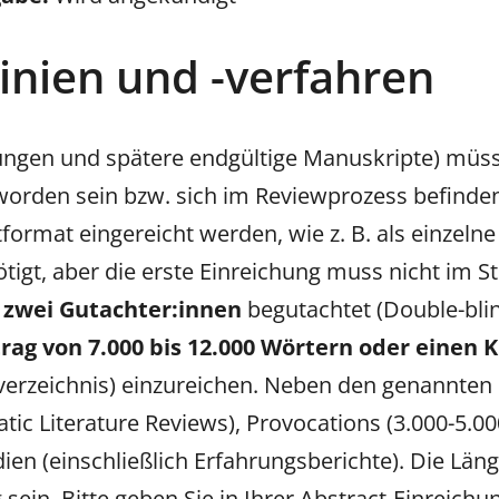
linien und -verfahren
sungen und spätere endgültige Manuskripte) müss
t worden sein bzw. sich im Reviewprozess befinde
rmat eingereicht werden, wie z. B. als einzelne
ötigt, aber die erste Einreichung muss nicht im St
s
zwei Gutachter:innen
begutachtet (Double-blin
rag von 7.000 bis 12.000 Wörtern oder einen K
urverzeichnis) einzureichen. Neben den genannten
atic Literature Reviews), Provocations (3.000-5.000
ien (einschließlich Erfahrungsberichte). Die Läng
sein. Bitte geben Sie in Ihrer Abstract-Einreich