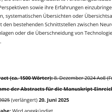
erspektiven sowie ihre Erfahrungen einzubringen
ien, systematischen Übersichten oder Übersichts
mit den bestehenden Schnittstellen zwischen Neu
hlagen oder die Überschneidung von Technologie
.
act (ca. 1500 Wörter):
8. Dezember 2024 AoE (Fr
me der Abstracts für die Manuskript-Einrei
 2025
(verlängert)
20. Juni 2025
gabe:
Wird angekündigt