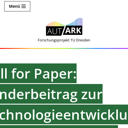
Menü
Zum
Inhalt
springen
Forschungsprojekt TU Dresden
ll for Paper:
nderbeitrag zur
chnologieentwickl